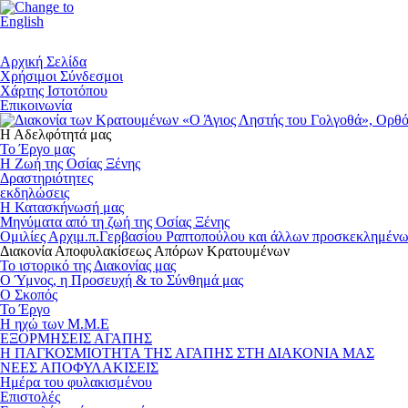
Αρχική Σελίδα
Χρήσιμοι Σύνδεσμοι
Χάρτης Ιστοτόπου
Επικοινωνία
Η Αδελφότητά μας
Το Έργο μας
Η Ζωή της Οσίας Ξένης
Δραστηριότητες
εκδηλώσεις
Η Κατασκήνωσή μας
Μηνύματα από τη ζωή της Οσίας Ξένης
Ομιλίες Αρχιμ.π.Γερβασίου Ραπτοπούλου και άλλων προσκεκλημένω
Διακονία Αποφυλακίσεως Απόρων Κρατουμένων
Το ιστορικό της Διακονίας μας
Ο Ύμνος, η Προσευχή & το Σύνθημά μας
Ο Σκοπός
Το Έργο
Η ηχώ των Μ.Μ.Ε
ΕΞΟΡΜΗΣΕΙΣ ΑΓΑΠΗΣ
Η ΠΑΓΚΟΣΜΙΟΤΗΤΑ ΤΗΣ ΑΓΑΠΗΣ ΣΤΗ ΔΙΑΚΟΝΙΑ ΜΑΣ
ΝΕΕΣ ΑΠΟΦΥΛΑΚΙΣΕΙΣ
Ημέρα του φυλακισμένου
Επιστολές