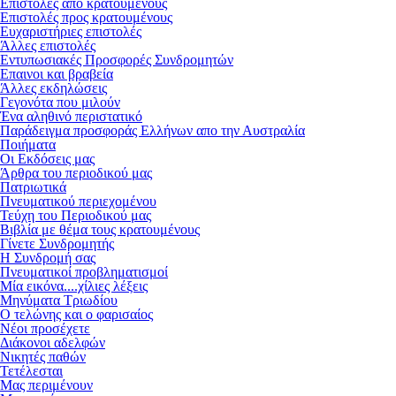
Επιστολές από κρατουμένους
Επιστολές προς κρατουμένους
Ευχαριστήριες επιστολές
Άλλες επιστολές
Εντυπωσιακές Προσφορές Συνδρομητών
Επαινοι και βραβεία
Άλλες εκδηλώσεις
Γεγονότα που μιλούν
Ένα αληθινό περιστατικό
Παράδειγμα προσφοράς Ελλήνων απο την Αυστραλία
Ποιήματα
Οι Εκδόσεις μας
Άρθρα του περιοδικού μας
Πατριωτικά
Πνευματικού περιεχομένου
Τεύχη του Περιοδικού μας
Βιβλία με θέμα τους κρατουμένους
Γίνετε Συνδρομητής
Η Συνδρομή σας
Πνευματικοί προβληματισμοί
Μία εικόνα....χίλιες λέξεις
Μηνύματα Τριωδίου
Ο τελώνης και ο φαρισαίος
Νέοι προσέχετε
Διάκονοι αδελφών
Νικητές παθών
Τετέλεσται
Μας περιμένουν