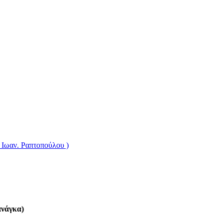
 Ιωαν. Ραπτοπούλου )
νάγκα)