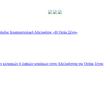
ν κληρικών ή λαϊκών κηρύκων στην Αδελφότητα της Οσίας ξένης