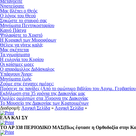
Μετανοείτε
Νηστεύσατε
Μας βλέπει ο Θεός
Ο λόγος του Θεού
Σηκώστε το σταυρό σας
Μηνύματα Πεντηκοσταρίου
Καινό Πάσχα
Ψηλαφίστε το Χριστό
Η Κυριακή των Μυροφόρων
Θέλεις να γίνεις καλά;
Μας σκέπτεται
Τα γνωρίσματα
Η ευλογία του Κυρίου
Οι κρίσιμες ωρες
Ο απαράμιλλος Διδάσκαλος
Υπάρχουν Άγιοι;
Μηνύματα ζωής
Ζούμε στις έσχατες ημέρες;
Πρόσεχε τις παγίδες (Από το ομώνυμο βιβλίου του Αρχιμ. Γερβασίου
Εκδήλωση στα 35 χρόνια της Διακονίας μας
Ομιλίες ομιλητών στα 35χρονα της Διακονίας
Το Μουσείο της Διακονίας των Κρατουμένων
Διαδρομή:
Αρχική Σελίδα
»
Αρχική Σελίδα
»
ΕΛΑ ΚΑΙ ΣΥ
ΤΟ ΑΡ 338 ΠΕΡΙΟΔΙΚΟ ΜΑΣ(Πως έφτασε η Ορθοδοξία στην Κα