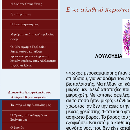
Η Ζωή της Οσίας Ξένης
Ενα αληθινό περιστα
Δραστηριότητες
Η Κατασκήνωσή μας
Μηνύματα από τη ζωή της Οσίας
Ξένης
Ομιλίες Αρχιμ.π.Γερβασίου
Ραπτοπούλου και άλλων
ΛΟΥΛΟΥ
Δ
Ι
Α
προσκεκλημένων κληρικών ή
λαϊκών κηρύκων στην Αδελφότητα
της Οσίας ξένης
Φτωχός μεροκαματιάρης ήταν 
επιούσιου, για να θρέψει τον εα
βιοπαλαιστής. Μα ήλθαν και κά
μικρές μεν, αλλά αποτυχίες πο
Διακονία Αποφυλακίσεως
μικροχρέη. Με κάποιες οφειλές,
Απόρων Κρατουμένων
αν το ποσό ήταν μικρό; Ο άνθρ
Το ιστορικό της Διακονίας μας
χρωστάς, αν δεν την έχεις στην
μένεις χρεώστης. Έτσι και ο φ
Ο Ύμνος, η Προσευχή & το
ασήκωτο βάρος. Το βάρος του 
Σύνθημά μας
εξοφλήσει. Και από μια καθημε
Ο Σκοπός
φυγόποινος
,
που δεν είχε κατα