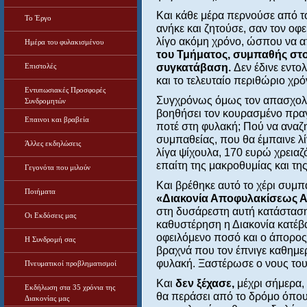
Και κάθε μέρα περνούσε από τ
Το Έργο
ανήκε και ζητούσε, σαν τον οφε
λίγο ακόμη χρόνο, ώσπου να α
Ημέρα του φυλακισμένου
του Τμήματος, συμπαθής στο
Επιστολές
συγκατάβαση.
Δεν έδινε εντο
και το τελευταίο περιθώριο χρ
Εντυπωσιακές Προσφορές
Συγχρόνως όμως τον απασχολ
Συνδρομητών
βοηθήσει τον κουρασμένο πραγ
Επαινοι και βραβεία
ποτέ στη φυλακή; Πού να αναζη
συμπαθείας, που θα έμπαινε λί
Άλλες εκδηλώσεις
λίγα ψίχουλα, 170 ευρώ χρειαζό
επαίτη της μακροθυμίας και της
Γεγονότα που μιλούν
Και βρέθηκε αυτό το χέρι συμπ
Ποιήματα
«Διακονία Αποφυλακίσεως
στη δυσάρεστη αυτή κατάσταση
Οι Εκδόσεις μας
καθυστέρηση η Διακονία κατέβ
οφειλόμενο ποσό και ο άπορο
Η Συνδρομή σας
βραχνά που τον έπνιγε καθημε
φυλακή. Ξαστέρωσε ο νους του
Πνευματικοί προβληματισμοί
Και
δεν ξέχασε,
μέχρι σήμερα,
Εκδήλωση στα 35 χρόνια της
θα περάσει από το δρόμο όπου 
Διακονίας μας