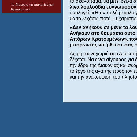
τα σκαλοπάτια, θα μπει δειλά σ
Το Μουσείο της Διακονίας των
λίγα λουλούδια ευγνωμοσύν
Κρατουμένων
ομολογεί. «Ήταν πολύ μεγάλο γι
θα το ξεχάσω ποτέ. Ευχαριστώ
«Δεν ανήκουν σε μένα τα λο
Ανήκουν στο θαυμάσιο αυτό
Απόρων Κρατουμένων», που 
μπορώντας να ’ρθει σε σας 
Ας μη στενοχωριέται ο Διοικη
δέχεται. Να είναι σίγουρος γι
την έδρα της Διακονίας και σκ
το έργο της αγάπης προς τον 
και την ανακούφιση του πλησίο
Κ.Ε