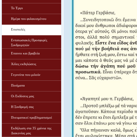
Το Έργο
Ημέρα του φυλακισμένου
Επιστολές
Εντυπωσιακές Προσφορές
Συνδρομητών
Επαινοι και βραβεία
Άλλες εκδηλώσεις
Γεγονότα που μιλούν
Ποιήματα
Οι Εκδόσεις μας
Η Συνδρομή σας
Πνευματικοί προβληματισμοί
Εκδήλωση στα 35 χρόνια της
Διακονίας μας