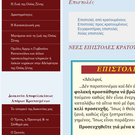
Επιστολές
Η Ζωή της Οσίας Ξένης
Δραστηριότητες
Επιστολές από κρατουμένους
Επιστολές προς κρατουμένους
Η Κατασκήνωσή μας
Ευχαριστήριες επιστολές
Άλλες επιστολές
Μηνύματα από τη ζωή της Οσίας
Ξένης
ΝΕΕΣ ΕΠΙΣΤΟΛΕΣ ΚΡΑΤ
Ομιλίες Αρχιμ.π.Γερβασίου
Ραπτοπούλου και άλλων
προσκεκλημένων κληρικών ή
λαϊκών κηρύκων στην Αδελφότητα
της Οσίας ξένης
Διακονία Αποφυλακίσεως
Απόρων Κρατουμένων
Το ιστορικό της Διακονίας μας
Ο Ύμνος, η Προσευχή & το
Σύνθημά μας
Ο Σκοπός