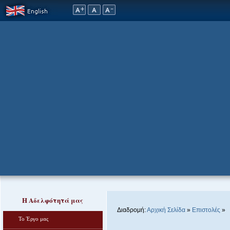
Η Αδελφότητά μας
Διαδρομή:
Αρχική Σελίδα
»
Επιστολές
»
Το Έργο μας