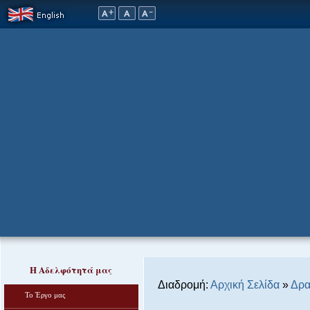
Η Αδελφότητά μας
Διαδρομή:
Αρχική Σελίδα
»
Δρα
Το Έργο μας