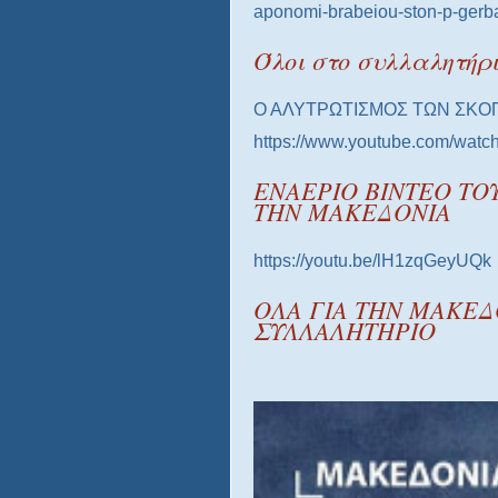
aponomi-brabeiou-ston-p-gerb
Όλοι στο συλλαλητήρ
Ο ΑΛΥΤΡΩΤΙΣΜΟΣ ΤΩΝ ΣΚΟ
https://www.youtube.com/wa
ΕΝΑΕΡΙΟ ΒΙΝΤΕΟ ΤΟ
ΤΗΝ ΜΑΚΕΔΟΝΙΑ
https://youtu.be/lH1zqGeyUQk
ΟΛΑ ΓΙΑ ΤΗΝ ΜΑΚΕΔ
ΣΥΛΛΑΛΗΤΗΡΙΟ