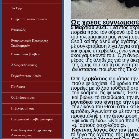
Το Έργο
Ημέρα του φυλακισμένου
Ὡς χρέος εὐγνωμοσ
5 Μαρτίου 2021.
Ἕνα ἔτος ἀκρ
Επιστολές
πορεία πρός τόν οὐρανό τοῦ σ
τοῦ πνευματικοῦ μας γεννήτορα
Εντυπωσιακές Προσφορές
Θεοῦ καί τῆς ἀληθινῆς ἀγάπης 
μέ συγκατάβαση λίγα λόγια στή
Συνδρομητών
καί χωρίς ὑπερβολές, ἐνῶ γνωρ
Επαινοι και βραβεία
ἀκούγαμε κοντά του. Ὅ,τι ἀναφέ
μέρος τῆς ἀλήθειας γιά τήν ἀκε
 τῆς ζωῆς του καί τή σεμνότητα
Άλλες εκδηλώσεις
 ἀνύστακτου ποιμένα τῆς Ἐκκλη
Γεγονότα που μιλούν
Ὁ
π. Γερβάσιος 
τερμάτισε τήν
 πού εἶχε ἀρχίσει, 43 χρόνια πι
Ποιήματα
πορεῖες μέ τό λαό τοῦΘεοῦ στ
 τοῦ κόσμου, τίς φυλακές. Ἐκεῖ
 καί βιώνει τό περιθώριο, τήν 
Οι Εκδόσεις μας
μοναδικό του κίνητρο τήν 
ἔ
μ
τήν εἰκόνα τοῦ Θεοῦ ἔστω καί 
Η Συνδρομή σας
ἐμπόδιο. Ἀγωνίστηκε μέ τόν πρ
προκατάληψη, τήν ἀποστροφή, τ
Πνευματικοί προβληματισμοί
 «φυλακισμένο». «Κρίμα πού εἶσ
 «μ’ αὐτούς ἀσχολεῖσαι;».

Κανένας λόγος δέν τόν 
ἐ
μπό
Εκδήλωση στα 35 χρόνια της
τό ἔργο τῆς ἀγάπης, τῆς μέριμ
Διακονίας μας