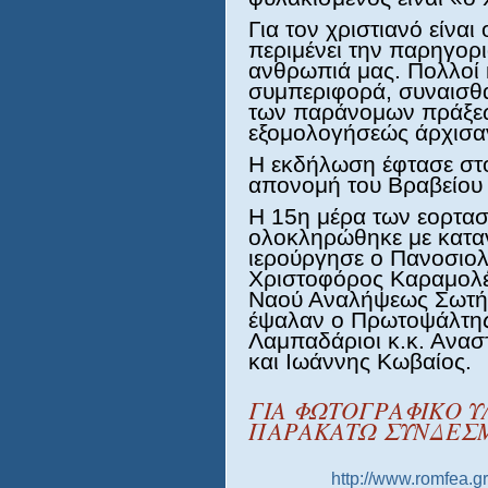
Για τον χριστιανό είνα
περιμένει την παρηγορ
ανθρωπιά μας. Πολλοί 
συμπεριφορά, συναισθά
των παράνομων πράξεών
εξομολογήσεώς άρχισαν
Η εκδήλωση έφτασε στ
απονομή του Βραβείου 
Η 15η μέρα των εορτα
ολοκληρώθηκε με καταν
ιερούργησε ο Πανοσιολ
Χριστοφόρος Καραμολέ
Ναού Αναλήψεως Σωτή
έψαλαν ο Πρωτοψάλτης 
Λαμπαδάριοι κ.κ. Ανασ
και Ιωάννης Κωβαίος.
ΓΙΑ ΦΩΤΟΓΡΑΦΙΚΟ Υ
ΠΑΡΑΚΑΤΩ ΣΥΝΔΕΣ
http://www.romfea.g