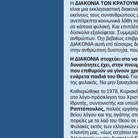
Η
ΔΙΑΚΟΝΙΑ ΤΩΝ ΚΡΑΤΟΥΜΕΝ
είναι μια εκκλησιαστική διακον
εκείνους τους συνανθρώπους μ
ανεπίτρεπτα κοινωνικά λάθη το
σε κάποια φυλακή. Και επιπλέο
δύσκολα εξαλείφεται. Συμμερίζ
ανθρώπων. Όχι βεβαίως επιβρ
ΔΙΑΚΟΝΙΑ αυτή επί τέσσερις δε
στην ανθρώπινη δυστυχία, που 
Η ΔΙΑΚΟΝΙΑ στοχεύει στο να 
δυνατότητες έχει, στην πνε
που επιθυμούν να γίνουν χρη
ενάρετα παιδιά του Θεού.
Για
της φυλακής. Να μην ξαναχάσου
Καθιερώθηκε το 1978, Κυριακή 
στο λόγο-πρόσκληση του Χριστ
Ιδρυτής, συντονιστής και υπεύ
Ραπτόπουλος,
πολιός εργάτη
θείου λόγου και της αγάπης σ
πορείες με το λαό του Θεού σε
Φυλακές εκτός των ελληνικών 
πλανήτη μας, «έως εσχάτου της