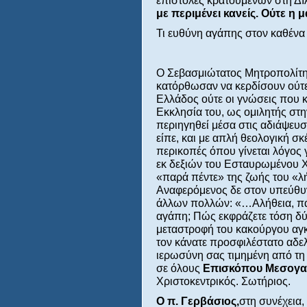
επιστολές κρατουμένων στη Δ
με περιμένει κανείς. Ούτε η 
Τι ευθύνη αγάπης στον καθένα 
Ο Σεβασμιώτατος Μητροπολίτ
κατόρθωσαν να κερδίσουν ούτε
Ελλάδος ούτε οι γνώσεις που κα
Εκκλησία του, ως ομιλητής στ
περιηγηθεί μέσα στις αδιάψευσ
είπε, και με απλή θεολογική σ
περικοπές όπου γίνεται λόγος 
εκ δεξιών του Εσταυρωμένου Χ
«παρά πέντε» της ζωής του «λ
Αναφερόμενος δε στον υπεύθυν
άλλων πολλών: «…Αλήθεια, πά
αγάπη; Πώς εκφράζετε τόση δύ
μεταστροφή του κακούργου αγ
τον κάνατε προσφιλέστατο αδελ
ιερωσύνη σας τιμημένη από τη
σε όλους
Επισκόπου Μεσογαί
Χριστοκεντρικός. Σωτήριος.
Ο π. Γερβάσιος,
στη συνέχεια,