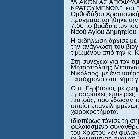
"ΔΙΑΚΟΝΙΑΣ ΑΠΟΦΥΛ
ΚΡΑΤΟΥΜΕΝΩΝ", και Πν
Ορθοδόξου Χριστιανικ
πραγματοποιήθηκε την 
7:00 το βράδυ στον ισό
Ναού Αγίου Δημητρίου,
Η εκδήλωση άρχισε με 
την ανάγνωση του βιογ
τιμωμένου από την κ.
Στη συνέχεια για τον τ
Μητροπολίτης Μεσογαία
Νικόλαος, με ένα υπέρ
ταυτόχρονα στο βήμα γι
Ο π. Γερβάσιος με ζωη
προσωπικές εμπειρίες,
πιστούς, που έδωσαν τ
οποίοι επανειλημμένω
χειροκροτήματα.
Ιδιαιτέρως τόνισε τη σ
φυλακισμένο συνάνθρω
του Χριστού «εν φυλακ
φυλακισμένος είναι «ο 