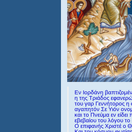
Εν Ιορδάνη βαπτιζομέ
η της Τριάδος εφανερ
του γαρ Γεννήτορος η
αγαπητόν Σε Υιόν ονο
και το Πνεύμα εν είδει
εβεβαίου του λόγου το
Ο επιφανής Χριστέ ο 
Και τον κόσμον φωτίσα