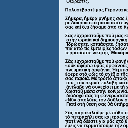
 Θεάρεστες.

Πολυσέβαστέ μας Γέροντα κα
Σήμερα, 
ἡ
μέρα μνήμης σας ξε
μέ δάκρυα στά μάτια 
ἀ
πό ε
ὐ
σας καί 
ὅ
,τι ζήσαμε 
ἀ
πό τό 
ἅ
Σ
ᾶ
ς ε
ὐ
χαριστο
ῦ
με πού μ
ᾶ
ς κ
 στήν 
ὡ
ραία καί δημιουργική
Ἱ
δρώσατε, κοπιάσατε, ζήσατ
πιά 
ἀ
πό τίς 
ἐ
μπειρίες τόσων
τερματίσατε νικητής. Μακάρι
Σ
ᾶ
ς ε
ὐ
χαριστο
ῦ
με πού φανήκ
«ο
ὐ
κ 
ἀ
φήσω 
ὑ
μ
ᾶ
ς 
ὀ
ρφανούς»
πνευματική 
ὀ
ρφάνια. 
Ἡ
ἐ
μπισ
ἔ
φερε στό φ
ῶ
ς τό σχέδιο τ
ῆ
ς
σας παιδιά. Μέ τρόπο 
ἀ
ποκαλ
 σας, τόν σεμνό, ε
ὐ
λαβή καί 
ἀ
νέλαβε νά συνεχίσει μέ τή 
Χριστο
ῦ 
μέσα στήν κοινωνία.
 διάδοχό σας τή φανερώσατε
«Ν
ῦ
ν 
ἀ
πολύεις τόν δο
ῦ
λον σ
 Γιατί στή θέση σας θά 
ὑ
π
ῆ
ρχ
Σ
ᾶ
ς παρακαλο
ῦ
με μέ πόθο π
τό πετραχήλι σας καί τραφήκ
ποτέ νά δέεστε γιά μ
ᾶ
ς στό 
ἐ
με
ῖ
ς νά τερματίσουμε τήν 
ὄ