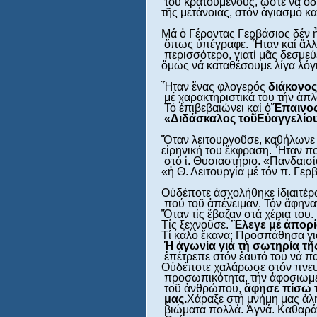
 του κρατουμένους, ὥστε νά ὁδ
τῆς μετάνοιας, στόν ἁγιασμό κα
Μά ὁ Γέροντας Γερβάσιος δέν 
 ὅπως ὑπέγραφε. Ἦταν καί ἄλλ
 περισσότερο, γιατί μᾶς δεσμε
ὅμως νά καταθέσουμε λίγα λόγια
Ἦταν ἕνας φλογερός 
διάκονος
 μέ χαρακτηριστικά του τήν ἁπλ
 Τό ἐπιβεβαιώνει καί ὁ
Ἔ
παινος
«Διδάσκαλος το
ῦ
Ε
ὐ
αγγελίο
Ὅταν λειτουργοῦσε, καθήλωνε τό
εἰρηνική του ἔκφραση. Ἦταν 
 στό ἱ. Θυσιαστήριο. «Πανδαισί
«ἡ Θ. Λειτουργία μέ τόν π. Γερβ
Οὐδέποτε ἀσχολήθηκε ἰδιαιτέρως
 πού τοῦ ἀπένειμαν. Τόν ἄφηναν
Ὅταν τίς ἔβαζαν στά χέρια του. 
Τίς ξεχνοῦσε. 
Ἔ
λεγε μέ 
ἀ
πορί
Τί καλό ἔκανα; Προσπάθησα γιά 
Ἡ 
ἀ
γωνία γιά τή σωτηρία τ
ῆ
 ἐπέτρεπε στόν ἑαυτό του νά πα
Οὐδέποτε χαλάρωσε στόν πνευμα
 προσωπικότητα, τήν ἀφοσιωμέν
 τοῦ ἀνθρώπου, 
ἄ
φησε πίσω 
 μας.
Χάραξε στή μνήμη μας ἀλή
 βιώματα πολλά. Ἁγνά. Καθαρά.