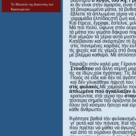
 βαθύτατα 
ὁ 
λόγος το
ῦ 
Ἁ
γ. Γρ
 κι ἄν εἶναι στήν ἁμαρτία, εἶν
Το Μουσείο της Διακονίας των
 τά βουρκωμένα μάτια, τά βυθισ
Κρατουμένων
 ἔβλεπε τά ἁπλωμένα χέρια νά ζ
 χαραμάδα ἐλπίδαςστή ζωή καί
Καί ἔτρεχε, ἔγραφε, ἔστελνε, μ
Μά πιό πολύ, ὕψωνε στόν οὐρανό
τά μάτια του γεμάτα δάκρυα παρ
Καί γέμιζαν τά χέρια αὐτά μυστι
Κατέβαιναν καί σκόρπιζαν τή δ
 στίς πονεμένες καρδιές τήν εὐλ
τίς ψυχές καί τίς γέμιζε στό ὄν
μέ βλέμμα καθαρό. Μέ ἁπλότητα
Ταιριάζει στόν καλό μας Γέρον
 Στουδίτου 
γιά ἄλλη σεμνή μορ
τίς σε ἰδών οὐκ ἠγάπηκε; Τίς δ
 Ποιός σέ εἶδε καί δέν σέ ἀγάπ
 καί δέν γλυκάθηκε ἡψυχή του;
στίς φυλακές.
Μέ χαμόγελο πού
ἁ
πλωμένα πού 
ἀ
γκάλιαζαν 
ὅ
 κρατώντας στά χέρια του 
σταυ
τέσσερα σημεῖα τοῦ ὁρίζοντα δε
ὅλου τοῦ κόσμου ἥσυχο καί εἰρη
κάθε ἄνθρωπο.

Ἀγάπησε βαθιά τόν φυλακισμέν
 γι’ αυτό καί τόν πόνεσε. Καί τ
πού πρέπει νά μάθει νά ἀγωνίζε
 καί ἀπό τό οὐράνιο θυσιαστήρ