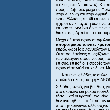
Ατλαντικού ως τον Ανατολικό Ε
ο ήλιος, στα Νησιά Φίτζι. Κι α
προς τη Σιβηρία, μέχρι τις Φυ
στην Αμερική και στην Αφρική.
εντός Ελλάδος και
45
επισκέψε
η χριστιανική αγάπη δεν είναι 
επίβαση». Δεν έχει όρια. Είνα
διακρίσεις. Αρκεί ότι ο κρατούμ
Μέχρι σήμερα έχουν αποφυλακ
άποροι μικροποινίτες κρατο
ευρώ,
δωρεές φιλανθρώπων Ελ
Οι αποφυλακίσεις συνεχίζονται
των αλλαγών στους νόμους που
επίσης, επειδή οι εισφορές τω
έχουν ελαττωθεί επικίνδυνα.
Με
Και είναι χιλιάδες τα απλωμέ
προλάβει όλους αυτή η ΔΙΑΚΟΝ
Χιλιάδες φωνές για βοήθεια, γι
στο σκοτεινό και μακρύ τούνελ
τόσο. Γιατί οι κρατούμενοι είν
δεν αγαπήθηκε ποτέ από τον κόσ
από την κοινωνία, αλλά συχνά κ