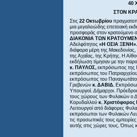
40 
ΣΤΟΝ ΚΡ
Στις
22 Οκτωβρίου
πραγματοπ
μια μεγαλειώδης επετειακή εκ
προσφοράς στον κρατούμενο σ
ΔΙΑΚΟΝΙΑ ΤΩΝ ΚΡΑΤΟΥΜΕΝΩ
Αδελφότητος
«Η ΟΣΙΑ ΞΕΝΗ»
διάφορα μέρη της Μακεδονίας, 
της Αχαΐας, της Κρήτης. Η Αίθ
εκδήλωση τίμησαν με την παρου
κ. ΠΑΥΛΟΣ,
εκπρόσωπος της Ι
εκπρόσωπος του Πατριαρχείο
εκπρόσωπος του Παναγιωτάτο
Γρεβενών
κ. ΔΑΒΙΔ.
Εκπρόσωπ
Υπουργοί. Δήμαρχοι. Πρόεδροι
τους χώρους των Φυλακών ο Δ
Κορυδαλλού
κ. Χριστόφορος
Λειτουργοί από διάφορες Φυλα
εκπρόσωποι των Φυλακών Λευκ
τις προσωπικές τους εμπειρίε
αυτής στις χώρες τους. Όπως