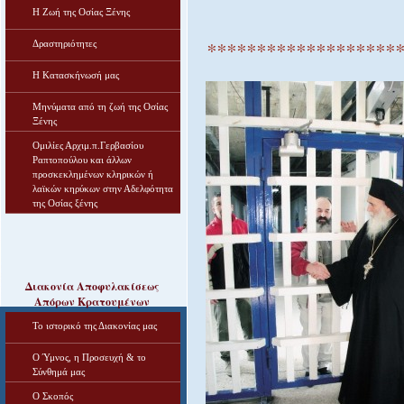
Η Ζωή της Οσίας Ξένης
********************
Δραστηριότητες
Η Κατασκήνωσή μας
Μηνύματα από τη ζωή της Οσίας
Ξένης
Ομιλίες Αρχιμ.π.Γερβασίου
Ραπτοπούλου και άλλων
προσκεκλημένων κληρικών ή
λαϊκών κηρύκων στην Αδελφότητα
της Οσίας ξένης
Διακονία Αποφυλακίσεως
Απόρων Κρατουμένων
Το ιστορικό της Διακονίας μας
Ο Ύμνος, η Προσευχή & το
Σύνθημά μας
Ο Σκοπός