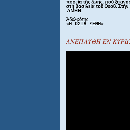
πορεία τ
ῆ
ς ζω
ῆ
ς, πού ξεκινή
στή βασιλεία το
ῦ 
Θεο
ῦ
. Στήν 
 ΑΜΗΝ.  
«Η ΟΣΙΑ ΞΕΝΗ»
ΑΝΕΠΑΥΘΗ ΕΝ ΚΥΡΙ