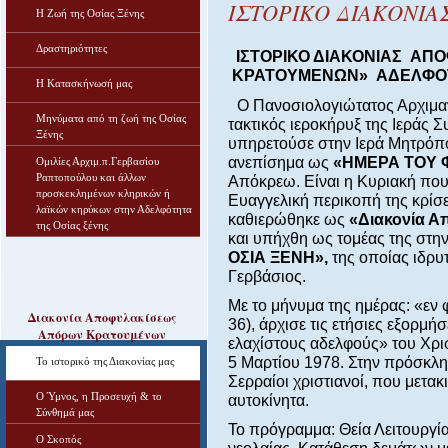
ΙΣΤΟΡΙΚΟ ΔΙΑΚΟΝΙ
Η Ζωή της Οσίας Ξένης
Δραστηριότητες
ΙΣΤΟΡΙΚΟ ΔΙΑΚΟΝΙΑΣ ΑΠ
ΚΡΑΤΟΥΜΕΝΩΝ» ΑΔΕΛΦΟΤΗΤ
Η Κατασκήνωσή μας
Ο Πανοσιολογιώτατος Αρχιμαν
Μηνύματα από τη ζωή της Οσίας
τακτικός ιεροκήρυξ της Ιεράς 
Ξένης
υπηρετούσε στην Ιερά Μητρόπο
ανεπίσημα ως
«ΗΜΕΡΑ ΤΟΥ
Ομιλίες Αρχιμ.π.Γερβασίου
Ραπτοπούλου και άλλων
Απόκρεω. Είναι η Κυριακή που 
προσκεκλημένων κληρικών ή
Ευαγγελική περικοπή της κρίσε
λαϊκών κηρύκων στην Αδελφότητα
καθιερώθηκε ως
«Διακονία 
της Οσίας ξένης
και υπήχθη ως τομέας της στη
ΟΣΙΑ ΞΕΝΗ»,
της οποίας ιδρυ
Γερβάσιος.
Με το μήνυμα της ημέρας: «εν 
Διακονία Αποφυλακίσεως
36), άρχισε τις ετήσιες εξορμ
Απόρων Κρατουμένων
ελαχίστους αδελφούς» του Χρισ
5 Μαρτίου 1978. Στην πρόσκλη
Το ιστορικό της Διακονίας μας
Σερραίοι χριστιανοί, που μετακ
Ο Ύμνος, η Προσευχή & το
αυτοκίνητα.
Σύνθημά μας
Το πρόγραμμα: Θεία Λειτουργί
Ο Σκοπός