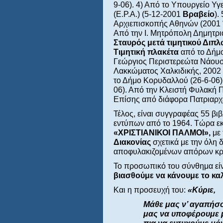
9-06). 4) Από το Υπουργείο Υγ
(Ε.Ρ.Α.) (5-12-2001
Βραβείο
).
Αρχιεπισκοπής Αθηνών (2001
Από την Ι. Μητρόπολη Δημητρ
Σταυρός μετά τιμητικού Διπ
Τιμητική πλακέτα
από το Δήμο
Γεώργιος Περιστερεώτα Νάουσ
Λακκώματος Χαλκιδικής, 2002 κ
το Δήμο Κορυδαλλού (26-6-06)
06). Από την Κλειστή Φυλακή Π
Επίσης από διάφορα Πατριαρχεί
Τέλος, είναι συγγραφέας 55 βιβ
εντύπων από το 1964. Τώρα εκδ
«ΧΡΙΣΤΙΑΝΙΚΟΙ ΠΑΛΜΟΙ»,
με
Διακονίας
σχετικά με την όλη 
αποφυλακιζομένων απόρων κρ
Το προσωπικό του σύνθημα εί
βιασθούμε να κάνουμε το κα
Και η προσευχή του:
«Κύριε,
Μάθε μας ν’ αγαπήσ
μας να υποφέρουμε μ