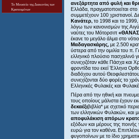
ανεξάρτητα από φυλή και θρ
Το Μουσείο της Διακονίας των
Ελλάδα, πραγματοποιείται στο
Κρατουμένων
συμμετέχουν 100 χριστιανοί. Δ
Κανάτερ,
το 1998 και το 1999
λόγω των κανονισμών της Αιγύπ
ναύτες του Μότορσιπ
«ΘΑΝΑΣ
έκανε το μεγάλο άλμα στο νότιο
Μαδαγασκάρης,
με 2.500 κρα
ύστερα από την ομιλία του π.
ελληνικό πλούσιο πασχαλινό γε
συνεχιζόταν κάθε Πάσχα και Χ
φροντίδα του εκεί Έλληνα Ορ
διαδόχου αυτού Θεοφιλεστάτ
συνεχίζονται δύο φορές το χρό
Ελληνικές Φυλακές και Φυλακ
Πέρα από την ηθική και πνευμ
τους οποίους μάλιστα έχουν ε
δεκαέξι
βιβλία* με σχετικό περ
των ελληνικών Φυλακών, και με
αποφυλάκιση απόρων κρατ
εξόδων και μέρους της ποινής
ευρώ για τον καθένα. Επιπλέο
φυγοποίνων με το ίδιο χρηματι