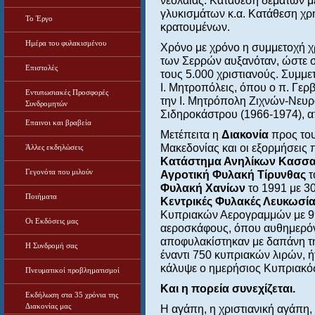
νεολαίας. Κατάθεση δεμάτων με
γλυκισμάτων κ.α. Κατάθεση χ
Το Έργο
κρατουμένων.
Ημέρα του φυλακισμένου
Χρόνο με χρόνο η συμμετοχή χ
των Σερρών αυξανόταν, ώστε στ
Επιστολές
τους 5.000 χριστιανούς. Συμμετ
Ι. Μητροπόλεις, όπου ο π. Γερ
Εντυπωσιακές Προσφορές
την Ι. Μητρόπολη Ζιχνών-Νευρ
Συνδρομητών
Σιδηροκάστρου (1966-1974), α
Επαινοι και βραβεία
Μετέπειτα η
Διακονία
προς του
Μακεδονίας και οι εξορμήσεις
Άλλες εκδηλώσεις
Κατάστημα Ανηλίκων Κασσα
Γεγονότα που μιλούν
Αγροτική Φυλακή Τίρυνθας
τ
Φυλακή Χανίων
το 1991 με 30
Ποιήματα
Κεντρικές Φυλακές Λευκωσί
Κυπριακών Αερογραμμών με 99 
Οι Εκδόσεις μας
αεροσκάφους, όπου αυθημερόν,
αποφυλακίστηκαν με δαπάνη 
Η Συνδρομή σας
έναντι 750 κυπριακών λιρών, ή
κάλυψε ο ημερήσιος Κυπριακό
Πνευματικοί προβληματισμοί
Και η πορεία συνεχίζεται.
Εκδήλωση στα 35 χρόνια της
Διακονίας μας
Η αγάπη, η χριστιανική αγάπη, 