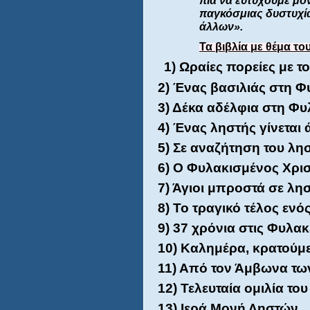
πια να ευτυχούμε μό
παγκόσμιας δυστυχία
άλλων».
Τα βιβλία με θέμα το
1) Ωραίες πορείες με τ
2) Ένας βασιλιάς στη Φ
3) Δέκα αδέλφια στη Φυ
4) Ένας ληστής γίνεται 
5) Σε αναζήτηση του λη
6) Ο Φυλακισμένος Χρισ
7) Άγιοι μπροστά σε λησ
8) Το τραγικό τέλος ενός
9) 37 χρόνια στις Φυλα
10) Καλημέρα, κρατούμε
11) Από τον Άμβωνα τω
12) Τελευταία ομιλία του
13) Ιερά Μονή Ληστών.