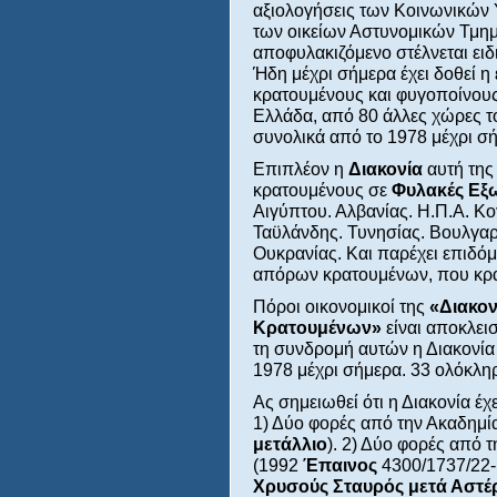
αξιολογήσεις των Κοινωνικών 
των οικείων Αστυνομικών Τμη
αποφυλακιζόμενο στέλνεται ει
Ήδη μέχρι σήμερα έχει δοθεί η
κρατουμένους και φυγοποίνους,
Ελλάδα, από 80 άλλες χώρες 
συνολικά από το 1978 μέχρι σ
Επιπλέον η
Διακονία
αυτή της
κρατουμένους σε
Φυλακές Εξ
Αιγύπτου. Αλβανίας. Η.Π.Α. Κ
Ταϋλάνδης. Τυνησίας. Βουλγαρ
Ουκρανίας. Και παρέχει επιδό
απόρων κρατουμένων, που κρ
Πόροι οικονομικοί της
«Διακο
Κρατουμένων»
είναι αποκλει
τη συνδρομή αυτών η Διακονία
1978 μέχρι σήμερα. 33 ολόκληρ
Ας σημειωθεί ότι η Διακονία έχ
1) Δύο φορές από την Ακαδημ
μετάλλιο
). 2) Δύο φορές από 
(1992
Έπαινος
4300/1737/22
Χρυσούς Σταυρός μετά Αστέ