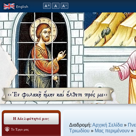
Η Αδελφότητά μας
Διαδρομή:
Αρχική Σελίδα
»
Πνε
Το Έργο μας
Τριωδίου
»
Μας περιμένουν
»