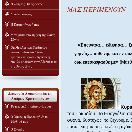
Η Ζωή της Οσίας Ξένης
ΜΑΣ ΠΕΡΙΜΕΝΟΥΝ
Δραστηριότητες
Η Κατασκήνωσή μας
Μηνύματα από τη ζωή της Οσίας
Ξένης
«
Επείνασα… εδίψησα… ξέ
Ομιλίες Αρχιμ.π.Γερβασίου
Ραπτοπούλου και άλλων
γυμνός… ασθενής και εν φυλ
προσκεκλημένων κληρικών ή
ουκ επεσκέψασθέ με
»
(Ματθ
λαϊκών κηρύκων στην Αδελφότητα
της Οσίας ξένης
Διακονία Αποφυλακίσεως
Απόρων Κρατουμένων
Το ιστορικό της Διακονίας μας
Κυρι
του Τριωδίου. Το Ευαγγέλιο αυ
Ο Ύμνος, η Προσευχή & το
συχν
ά, δυστυχώς, το ξεχνούμε.
Σύνθημά μας
πρέπει να μας το εμπνέει η αγά
Ο Σκοπός