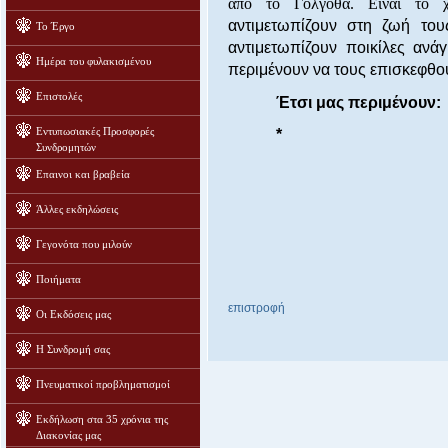
από το Γολγοθά. Είναι το χ
αντιμετωπίζουν στη ζωή του
Το Έργο
αντιμετωπίζουν ποικίλες ανά
Ημέρα του φυλακισμένου
περιμένουν να τους επισκεφθο
Επιστολές
Έτσι μας περιμένουν:
Εντυπωσιακές Προσφορές
*
Συνδρομητών
Επαινοι και βραβεία
Άλλες εκδηλώσεις
Γεγονότα που μιλούν
Ποιήματα
επιστροφή
Οι Εκδόσεις μας
Η Συνδρομή σας
Πνευματικοί προβληματισμοί
Εκδήλωση στα 35 χρόνια της
Διακονίας μας