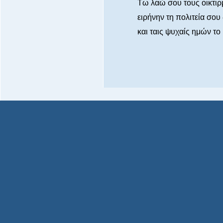
Τω λαώ σου τους οικτι
ειρήνην τη πολιτεία σου
και ταις ψυχαίς ημών το