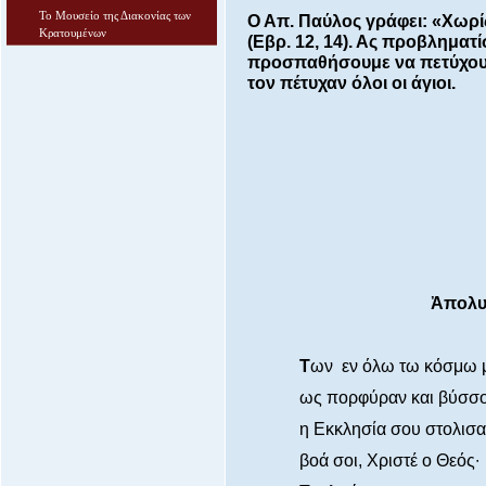
Το Μουσείο της Διακονίας των
Ο Απ. Παύλος γράφει: «Χωρί
Κρατουμένων
(Εβρ. 12, 14). Ας προβληματί
προσπαθήσουμε να πετύχουμ
τον πέτυχαν όλοι οι άγιοι.
Ἀ
πολυ
Τ
ων εν όλω τω κόσμω 
ως πορφύραν και βύσσον
η Εκκλησία σου στολισα
βοά σοι, Χριστέ ο Θεός∙