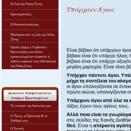
Η Ζωή της Οσίας Ξένης
Υπάρχουν Άγιοι;
Δραστηριότητες
Η Κατασκήνωσή μας
Μηνύματα από τη ζωή της Οσίας
Ξένης
Ομιλίες Αρχιμ.π.Γερβασίου
Είναι βέβαιο ότι υπάρχουν άγιο
Ραπτοπούλου και άλλων
βέβαιο είναι ότι υπάρχει ήλιος 
προσκεκλημένων κληρικών ή
βέβαιο είναι ότι υπάρχει οξυγ
λαϊκών κηρύκων στην Αδελφότητα
της Οσίας ξένης
μεγάλη μαρτυρία. Είναι τόσο βέ
Υπήρχαν πάντοτε άγιοι. Υπά
μέχρι τη συντέλεια του κόσμ
οι άγιοι υπολογίζονται σε έντε
πρώτο αιώνα, υπολογίζονται σε
Διακονία Αποφυλακίσεως
Απόρων Κρατουμένων
Υπάρχουν άγιοι από όλα τα
τάξεις έχουν τους αγίους τους.
Το ιστορικό της Διακονίας μας
Αλλά ποια είναι τα γνωρίσμα
Ο Ύμνος, η Προσευχή & το
στις σελίδες της Καινής Διαθήκ
Σύνθημά μας
Θεό.
Είναι η
απέραντη αγάπη 
Ο Σκοπός