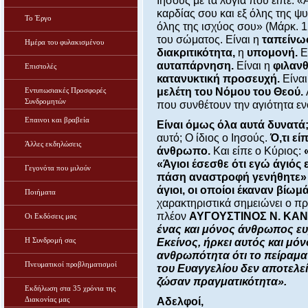
Ιησούς με τα λόγια που είπε: 
καρδίας σου και εξ όλης της ψυ
Το Έργο
όλης της ισχύος σου» (Μάρκ. 12
του σώματος. Είναι η
ταπείνω
Ημέρα του φυλακισμένου
διακριτικότητα,
η
υπομονή.
Ε
αυταπάρνηση.
Είναι η
φιλαν
Επιστολές
κατανυκτική προσευχή.
Είνα
Εντυπωσιακές Προσφορές
μελέτη του Νόμου του Θεού.
Συνδρομητών
που συνθέτουν την αγιότητα ε
Επαινοι και βραβεία
Είναι όμως όλα αυτά δυνατά
αυτό; Ο ίδιος ο Ιησούς.
Ό,τι εί
Άλλες εκδηλώσεις
άνθρωπο.
Και είπε ο Κύριος:
«Άγιοι έσεσθε ότι εγώ άγιός 
Γεγονότα που μιλούν
πάση αναστροφή γενήθητε
άγιοι, οι οποίοι έκαναν βίωμ
Ποιήματα
χαρακτηριστικά σημειώνει ο π
πλέον
ΑΥΓΟΥΣΤΙΝΟΣ Ν. ΚΑΝ
Οι Εκδόσεις μας
ένας και μόνος άνθρωπος ευρ
Η Συνδρομή σας
Εκείνος, ήρκει αυτός και μόν
ανθρωπότητα ότι το πείραμα 
Πνευματικοί προβληματισμοί
του Ευαγγελίου δεν αποτελεί
ζώσαν πραγματικότητα».
Εκδήλωση στα 35 χρόνια της
Διακονίας μας
Αδελφοί,