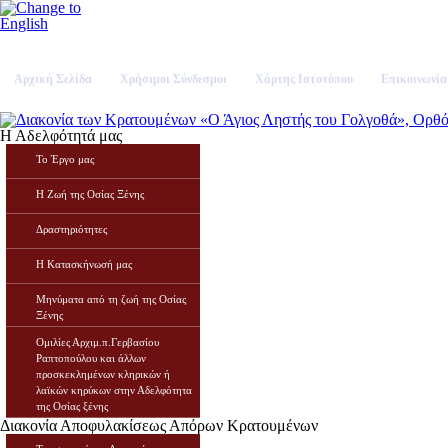
Αρχική Σελίδα
Χρήσιμοι Σύνδεσμοι
Χάρτης Ιστοτόπου
Επικοινωνία
Η Αδελφότητά μας
Το Έργο μας
Η Ζωή της Οσίας Ξένης
Δραστηριότητες
Η Κατασκήνωσή μας
Μηνύματα από τη ζωή της Οσίας
Ξένης
Ομιλίες Αρχιμ.π.Γερβασίου
Ραπτοπούλου και άλλων
προσκεκλημένων κληρικών ή
λαϊκών κηρύκων στην Αδελφότητα
της Οσίας ξένης
Διακονία Αποφυλακίσεως Απόρων Κρατουμένων