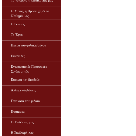
Το ιστορικό της Διακονίας μας
Ο Ύμνος, η Προσευχή & το
Σύνθημά μας
Ο Σκοπός
Το Έργο
Ημέρα του φυλακισμένου
Επιστολές
Εντυπωσιακές Προσφορές
Συνδρομητών
Επαινοι και βραβεία
Άλλες εκδηλώσεις
Γεγονότα που μιλούν
Ποιήματα
Οι Εκδόσεις μας
Η Συνδρομή σας