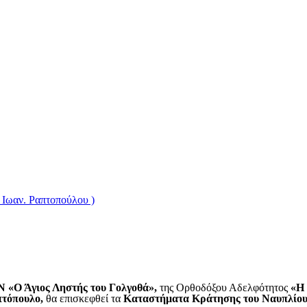
 Ιωαν. Ραπτοπούλου )
Άγιος Ληστής του Γολγοθά»,
της Ορθοδόξου Αδελφότητος
«Η
πτόπουλο,
θα επισκεφθεί τα
Καταστήματα Κράτησης του Ναυπλίο