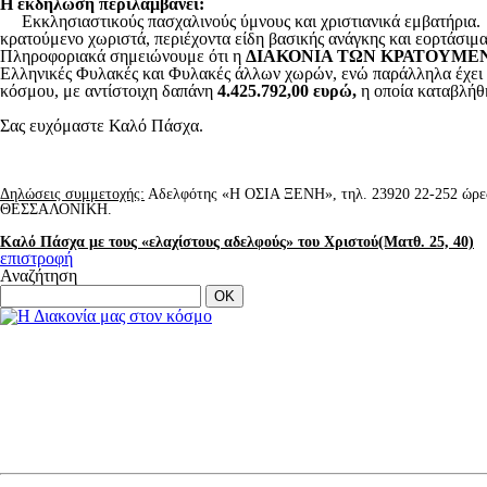
Η εκδήλωση περιλαμβάνει:
Εκκλησιαστικούς πασχαλινούς ύμνους και χριστιανικά εμβατήρια.
κρατούμενο χωριστά, περιέχοντα είδη βασικής ανάγκης και εορτάσιμ
Πληροφοριακά σημειώνουμε ότι η
ΔΙΑΚΟΝΙΑ ΤΩΝ ΚΡΑΤΟΥΜΕ
Ελληνικές Φυλακές και Φυλακές άλλων χωρών, ενώ παράλληλα έχει 
κόσμου, με αντίστοιχη δαπάνη
4.425.792,00 ευρώ,
η οποία καταβλήθη
Σας ευχόμαστε Καλό Πάσχα.
Δηλώσεις συμμετοχής:
Αδελφότης «Η ΟΣΙΑ ΞΕΝΗ», τηλ. 23920 22-252 ώρες 7
ΘΕΣΣΑΛΟΝΙΚΗ.
Καλό Πάσχα με τους «ελαχίστους αδελφούς» του Χριστού(Ματθ. 25, 40)
επιστροφή
Αναζήτηση
OK