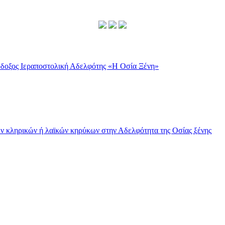
ν κληρικών ή λαϊκών κηρύκων στην Αδελφότητα της Οσίας ξένης