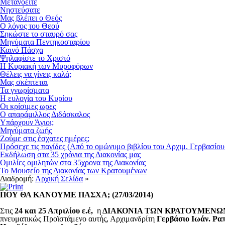
Μετανοείτε
Νηστεύσατε
Μας βλέπει ο Θεός
Ο λόγος του Θεού
Σηκώστε το σταυρό σας
Μηνύματα Πεντηκοσταρίου
Καινό Πάσχα
Ψηλαφίστε το Χριστό
Η Κυριακή των Μυροφόρων
Θέλεις να γίνεις καλά;
Μας σκέπτεται
Τα γνωρίσματα
Η ευλογία του Κυρίου
Οι κρίσιμες ωρες
Ο απαράμιλλος Διδάσκαλος
Υπάρχουν Άγιοι;
Μηνύματα ζωής
Ζούμε στις έσχατες ημέρες;
Πρόσεχε τις παγίδες (Από το ομώνυμο βιβλίου του Αρχιμ. Γερβασίου
Εκδήλωση στα 35 χρόνια της Διακονίας μας
Ομιλίες ομιλητών στα 35χρονα της Διακονίας
Το Μουσείο της Διακονίας των Κρατουμένων
Διαδρομή:
Αρχική Σελίδα
»
ΠΟΥ ΘΑ ΚΑΝΟΥΜΕ ΠΑΣΧΑ; (27/03/2014)
Στις
24 και 25 Απριλίου ε.έ,
η
ΔΙΑΚΟΝΙΑ ΤΩΝ ΚΡΑΤΟΥΜΕΝΩΝ «Ο 
πνευματικώς Προϊστάμενο αυτής, Αρχιμανδρίτη
Γερβάσιο Ιωάν. Ρα