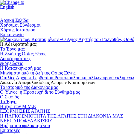
Αρχική Σελίδα
Χρήσιμοι Σύνδεσμοι
Χάρτης Ιστοτόπου
Επικοινωνία
Η Αδελφότητά μας
Το Έργο μας
Η Ζωή της Οσίας Ξένης
Δραστηριότητες
εκδηλώσεις
Η Κατασκήνωσή μας
Μηνύματα από τη ζωή της Οσίας Ξένης
Ομιλίες Αρχιμ.π.Γερβασίου Ραπτοπούλου και άλλων προσκεκλημένω
Διακονία Αποφυλακίσεως Απόρων Κρατουμένων
Το ιστορικό της Διακονίας μας
Ο Ύμνος, η Προσευχή & το Σύνθημά μας
Ο Σκοπός
Το Έργο
Η ηχώ των Μ.Μ.Ε
ΕΞΟΡΜΗΣΕΙΣ ΑΓΑΠΗΣ
Η ΠΑΓΚΟΣΜΙΟΤΗΤΑ ΤΗΣ ΑΓΑΠΗΣ ΣΤΗ ΔΙΑΚΟΝΙΑ ΜΑΣ
ΝΕΕΣ ΑΠΟΦΥΛΑΚΙΣΕΙΣ
Ημέρα του φυλακισμένου
Επιστολές