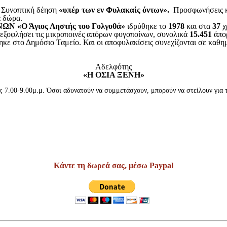
Συνοπτική δέηση
«υπέρ των εν Φυλακαίς όντων».
Προσφωνήσεις κα
α δώρα.
ΝΩΝ
«Ο Άγιος Ληστής του Γολγοθά»
ιδρύθηκε το
1978
και στα
37
χ
εξοφλήσει τις μικροποινές απόρων φυγοποίνων, συνολικά
15.451
άπορ
κε στο Δημόσιο Ταμείο. Και οι αποφυλακίσεις συνεχίζονται σε καθη
Αδελφότης
«Η ΟΣΙΑ ΞΕΝΗ»
.00-9.00μ.μ. Όσοι αδυνατούν να συμμετάσχουν, μπορούν να στείλουν για το
Κάντε τη δωρεά σας, μέσω Paypal