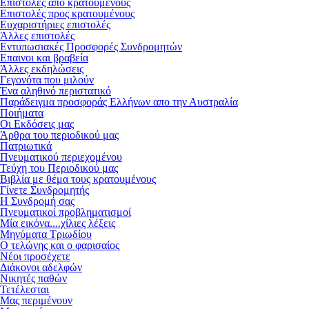
Επιστολές από κρατουμένους
Επιστολές προς κρατουμένους
Ευχαριστήριες επιστολές
Άλλες επιστολές
Εντυπωσιακές Προσφορές Συνδρομητών
Επαινοι και βραβεία
Άλλες εκδηλώσεις
Γεγονότα που μιλούν
Ένα αληθινό περιστατικό
Παράδειγμα προσφοράς Ελλήνων απο την Αυστραλία
Ποιήματα
Οι Εκδόσεις μας
Άρθρα του περιοδικού μας
Πατριωτικά
Πνευματικού περιεχομένου
Τεύχη του Περιοδικού μας
Βιβλία με θέμα τους κρατουμένους
Γίνετε Συνδρομητής
Η Συνδρομή σας
Πνευματικοί προβληματισμοί
Μία εικόνα....χίλιες λέξεις
Μηνύματα Τριωδίου
Ο τελώνης και ο φαρισαίος
Νέοι προσέχετε
Διάκονοι αδελφών
Νικητές παθών
Τετέλεσται
Μας περιμένουν