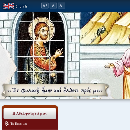
Η Αδελφότητά μας
Το Έργο μας