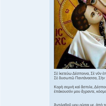
Σὲ ἱκετεύω Δέσποινα, Σὲ νῦν ἐ
Σὲ δυσωπῶ Παντάνασσα, Σὴν χ
Κορὴ σεμνὴ καὶ ἄσπιλε, Δέσπο
ἐπάκουσόν μου ἄχραντε, κόσμ
Ἀντιλαβοῦ μου ρύσαι με, ἀπὸ 