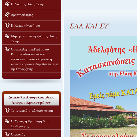
Η Ζωή της Οσίας Ξένης
Δραστηριότητες
ΕΛΑ ΚΑΙ ΣΥ
Η Κατασκήνωσή μας
Μηνύματα από τη ζωή της Οσίας
Ξένης
Ομιλίες Αρχιμ.π.Γερβασίου
Ραπτοπούλου και άλλων
προσκεκλημένων κληρικών ή
λαϊκών κηρύκων στην Αδελφότητα
της Οσίας ξένης
Διακονία Αποφυλακίσεως
Απόρων Κρατουμένων
Το ιστορικό της Διακονίας μας
Ο Ύμνος, η Προσευχή & το
Σύνθημά μας
Ο Σκοπός