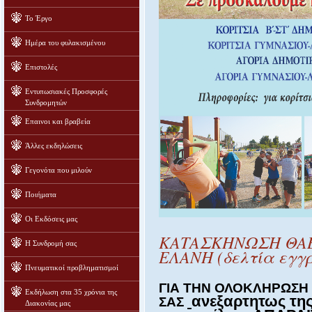
Το Έργο
Ημέρα του φυλακισμένου
Επιστολές
Εντυπωσιακές Προσφορές
Συνδρομητών
Επαινοι και βραβεία
Άλλες εκδηλώσεις
Γεγονότα που μιλούν
Ποιήματα
Οι Εκδόσεις μας
ΚΑΤΑΣΚΗΝΩΣΗ ΘΑΒ
Η Συνδρομή σας
ΕΛΑΝΗ (δελτία εγγρ
Πνευματικοί προβληματισμοί
ΓΙΑ ΤΗΝ ΟΛΟΚΛΗΡΩΣΗ
Εκδήλωση στα 35 χρόνια της
ανεξαρτητως τη
ΣΑΣ
Διακονίας μας