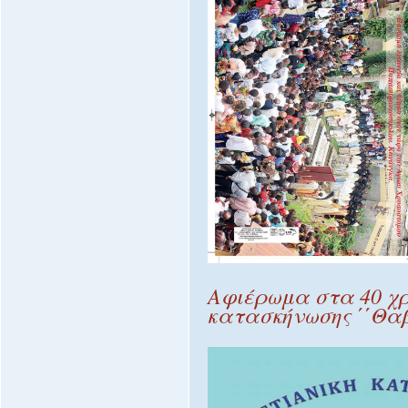
Αφιέρωμα στα 40 χρ
κατασκήνωσης ΄΄Θα