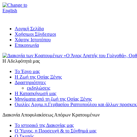
Αρχική Σελίδα
Χρήσιμοι Σύνδεσμοι
Χάρτης Ιστοτόπου
Επικοινωνία
Η Αδελφότητά μας
Το Έργο μας
Η Ζωή της Οσίας Ξένης
Δραστηριότητες
εκδηλώσεις
Η Κατασκήνωσή μας
Μηνύματα από τη ζωή της Οσίας Ξένης
Ομιλίες Αρχιμ.π.Γερβασίου Ραπτοπούλου και άλλων προσκεκ
Διακονία Αποφυλακίσεως Απόρων Κρατουμένων
Το ιστορικό της Διακονίας μας
Ο Ύμνος, η Προσευχή & το Σύνθημά μας
Ο Σκοπός