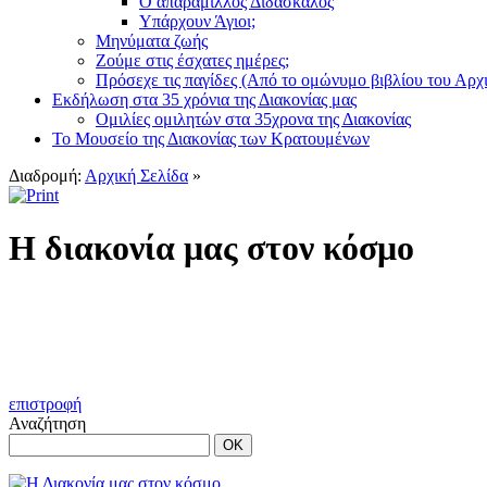
Ο απαράμιλλος Διδάσκαλος
Υπάρχουν Άγιοι;
Μηνύματα ζωής
Ζούμε στις έσχατες ημέρες;
Πρόσεχε τις παγίδες (Από το ομώνυμο βιβλίου του Αρχ
Εκδήλωση στα 35 χρόνια της Διακονίας μας
Ομιλίες ομιλητών στα 35χρονα της Διακονίας
Το Μουσείο της Διακονίας των Κρατουμένων
Διαδρομή:
Αρχική Σελίδα
»
H διακονία μας στον κόσμο
επιστροφή
Αναζήτηση
OK