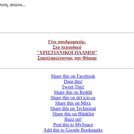
υνη, ανώνυ...
Γίνε συνδρομητής,
Στο περιοδικό
"ΧΡΙΣΤΙΑΝΙΚΟΙ ΠΑΛΜΟΙ"
Συμπληρώνοντας την Φόρμα
Share this on Facebook
Digg this!
Tweet This!
Share this on Reddit
Share this on del.icio.us
Share this on Mixx
Share this on Technorati
Share this on Blinklist
Buzz up!
Post this to MySpace
Add this to Google Bookmarks