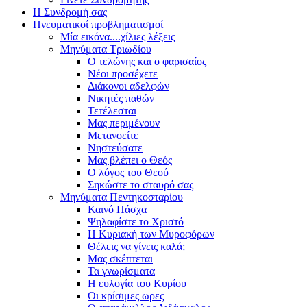
Η Συνδρομή σας
Πνευματικοί προβληματισμοί
Μία εικόνα....χίλιες λέξεις
Μηνύματα Τριωδίου
Ο τελώνης και ο φαρισαίος
Νέοι προσέχετε
Διάκονοι αδελφών
Νικητές παθών
Τετέλεσται
Μας περιμένουν
Μετανοείτε
Νηστεύσατε
Μας βλέπει ο Θεός
Ο λόγος του Θεού
Σηκώστε το σταυρό σας
Μηνύματα Πεντηκοσταρίου
Καινό Πάσχα
Ψηλαφίστε το Χριστό
Η Κυριακή των Μυροφόρων
Θέλεις να γίνεις καλά;
Μας σκέπτεται
Τα γνωρίσματα
Η ευλογία του Κυρίου
Οι κρίσιμες ωρες