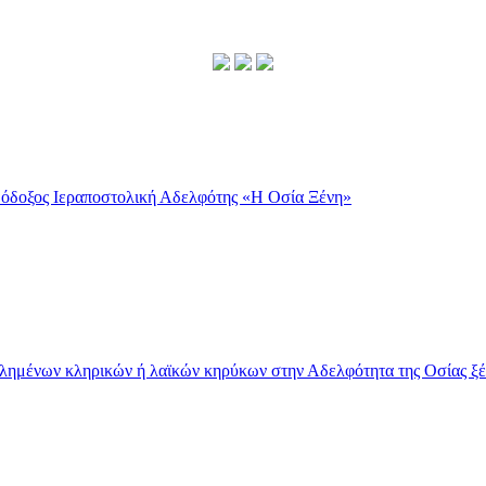
λημένων κληρικών ή λαϊκών κηρύκων στην Αδελφότητα της Οσίας ξέ