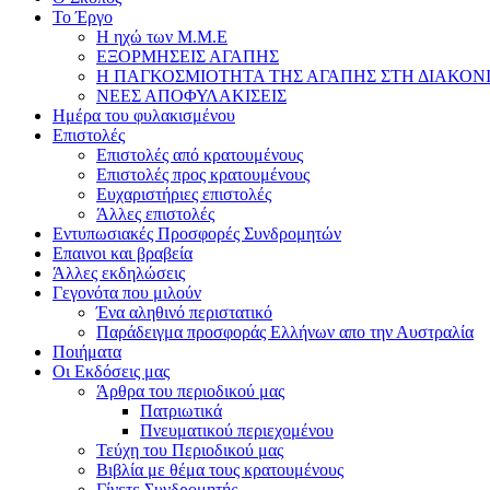
Το Έργο
Η ηχώ των Μ.Μ.Ε
ΕΞΟΡΜΗΣΕΙΣ ΑΓΑΠΗΣ
Η ΠΑΓΚΟΣΜΙΟΤΗΤΑ ΤΗΣ ΑΓΑΠΗΣ ΣΤΗ ΔΙΑΚΟΝ
ΝΕΕΣ ΑΠΟΦΥΛΑΚΙΣΕΙΣ
Ημέρα του φυλακισμένου
Επιστολές
Επιστολές από κρατουμένους
Επιστολές προς κρατουμένους
Ευχαριστήριες επιστολές
Άλλες επιστολές
Εντυπωσιακές Προσφορές Συνδρομητών
Επαινοι και βραβεία
Άλλες εκδηλώσεις
Γεγονότα που μιλούν
Ένα αληθινό περιστατικό
Παράδειγμα προσφοράς Ελλήνων απο την Αυστραλία
Ποιήματα
Οι Εκδόσεις μας
Άρθρα του περιοδικού μας
Πατριωτικά
Πνευματικού περιεχομένου
Τεύχη του Περιοδικού μας
Βιβλία με θέμα τους κρατουμένους
Γίνετε Συνδρομητής