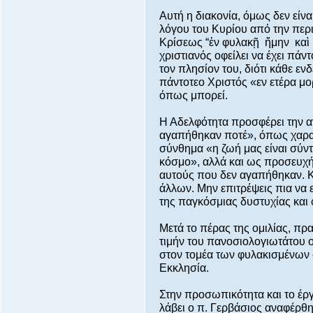
Αυτή η διακονία, όμως δεν είν
λόγου του Κυρίου από την περ
Κρίσεως “ἐν φυλακῇ ἤμην καὶ 
χριστιανός οφείλει να έχει πά
τον πλησίον του, διότι κάθε ε
πάντοτεο Χριστός «εν ετέρα μο
όπως μπορεί.
Η Αδελφότητα προσφέρει την 
αγαπήθηκαν ποτέ», όπως χαρακ
σύνθημα «η ζωή μας είναι σύντ
κόσμο», αλλά και ως προσευχή
αυτούς που δεν αγαπήθηκαν. Κ
άλλων. Μην επιτρέψεις πια να 
της παγκόσμιας δυστυχίας και
Μετά το πέρας της ομιλίας, π
τιμήν του πανοσιολογιωτάτου ο
στον τομέα των φυλακισμένων
Εκκλησία.
Στην προσωπικότητα και το έργο
λάβει ο π. Γερβάσιος αναφέρθη