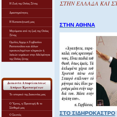
ΣΤΗΝ ΕΛΛΑΔΑ ΚΑΙ ΣΤΟ 
Η Ζωή της Οσίας Ξένης
Δραστηριότητες
Η Κατασκήνωσή μας
ΣΤΗΝ ΑΘΗΝΑ
Μηνύματα από τη ζωή της Οσίας
Ξένης
Ομιλίες Αρχιμ.π.Γερβασίου
Ραπτοπούλου και άλλων
προσκεκλημένων κληρικών ή
λαϊκών κηρύκων στην Αδελφότητα
της Οσίας ξένης
Διακονία Αποφυλακίσεως
Απόρων Κρατουμένων
Το ιστορικό της Διακονίας μας
Ο Ύμνος, η Προσευχή & το
Σύνθημά μας
ΣΤΟ ΣΙΔΗΡΟΚΑΣΤΡΟ
Ο Σκοπός