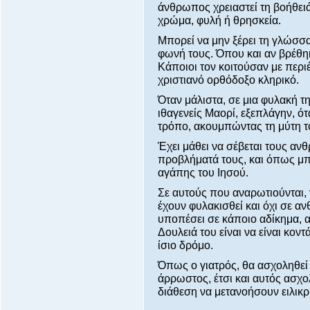
άνθρωπος χρειαστεί τη βοήθειά 
χρώμα, φυλή ή θρησκεία.
Μπορεί να μην ξέρει τη γλώσσα 
φωνή τους. Όπου και αν βρέθη
Κάποιοι τον κοιτούσαν με περιέ
χριστιανό ορθόδοξο κληρικό.
Όταν μάλιστα, σε μια φυλακή 
ιθαγενείς Μαορί, εξεπλάγην, ό
τρόπο, ακουμπώντας τη μύτη το
Έχει μάθει να σέβεται τους αν
προβλήματά τους, και όπως μπο
αγάπης του Ιησού.
Σε αυτούς που αναρωτιούνται, 
έχουν φυλακισθεί και όχι σε α
υποπέσει σε κάποιο αδίκημα, απ
Δουλειά του είναι να είναι κον
ίσιο δρόμο.
Όπως ο γιατρός, θα ασχοληθεί 
άρρωστος, έτσι και αυτός ασχο
διάθεση να μετανοήσουν ειλικρ