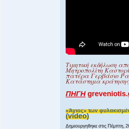
Τιμητική εκδήλωση α
Μητροπολίτη Καστορί
πατέρα Γερβάσιο Ρα
Κατάστημα κράτησης
ΠΗΓΗ
greveniotis.
«Άγιος» των φυλακισμέ
(video)
Δημιουργηθηκε στις Πέμπτη, 