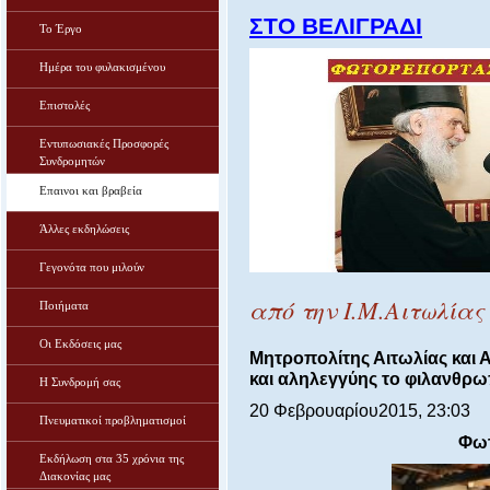
ΣΤΟ ΒΕΛΙΓΡΑΔΙ
Το Έργο
Ημέρα του φυλακισμένου
Επιστολές
Εντυπωσιακές Προσφορές
Συνδρομητών
Επαινοι και βραβεία
Άλλες εκδηλώσεις
Γεγονότα που μιλούν
από την Ι.Μ.Αιτωλία
Ποιήματα
Οι Εκδόσεις μας
Μητροπολίτης Αιτωλίας και 
και αληλεγγύης το φιλανθρω
Η Συνδρομή σας
20 Φεβρουαρίου2015, 23:03
Πνευματικοί προβληματισμοί
Φωτ
Εκδήλωση στα 35 χρόνια της
Διακονίας μας