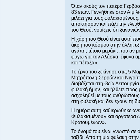
Όταν ακούς τον πατέρα Γερβάσιο
83 ετών. Γεννήθηκε στον Αιμιλ
μιλάει για τους φυλακισμένου
αποκτήσουν και πάλι την ελευ
του Θεού, νομίζεις ότι ξανανιών
Η χάρη του Θεού είναι αυτή που
άκρη του κόσμου στην άλλη, εξη
αγάπη, τέτοιο μεράκι, που αν μ
φύγω για την Αλάσκα, έφυγα αμ
και πέταξα».
Το έργο του ξεκίνησε στις 5 Μ
Μητρόπολη Σερρών και Νιγρίτη
διαβάζεται στη Θεία Λειτουργία
φυλακή ήμην, και ήλθετε προς 
ασχοληθεί με τους ανθρώπους,
στη φυλακή και δεν έχουν τη δ
Η ημέρα αυτή καθιερώθηκε ανε
Φυλακισμένου» και αργότερα
Κρατουμένων».
Το όνομά του είναι γνωστό σε ό
ταξίδι. Από τη μία φυλακή στην