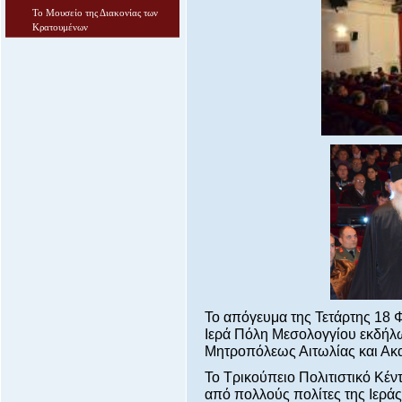
Το Μουσείο της Διακονίας των
Κρατουμένων
Το απόγευμα της Τετάρτης 18
Ιερά Πόλη Μεσολογγίου εκδήλω
Μητροπόλεως Αιτωλίας και Ακ
Το Τρικούπειο Πολιτιστικό Κέν
από πολλούς πολίτες της Ιερά