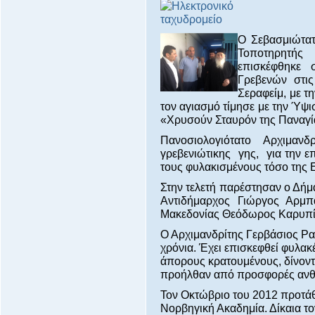
Ο Σεβασμιώτατ
Τοποτηρητής
επισκέφθηκε 
Γρεβενών στις
Σεραφείμ, με τ
τον αγιασμό τίμησε με την Ύψι
«Χρυσούν Σταυρόν της Παναγία
Πανοσιολογιότατο Αρχιμαν
γρεβενιώτικης γης, για την ε
τους φυλακισμένους τόσο της Ε
Στην τελετή παρέστησαν ο Δή
Αντιδήμαρχος Γιώργος Αρμπ
Μακεδονίας Θεόδωρος Καρυπί
Ο Αρχιμανδρίτης Γερβάσιος Ρα
χρόνια. Έχει επισκεφθεί φυλακ
άπορους κρατουμένους, δίνοντ
προήλθαν από προσφορές ανθ
Τον Οκτώβριο του 2012 προτάθ
Νορβηγική Ακαδημία. Δίκαια τ