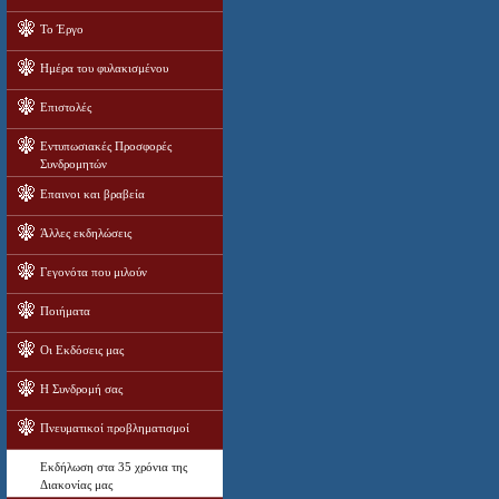
Το Έργο
Ημέρα του φυλακισμένου
Επιστολές
Εντυπωσιακές Προσφορές
Συνδρομητών
Επαινοι και βραβεία
Άλλες εκδηλώσεις
Γεγονότα που μιλούν
Ποιήματα
Οι Εκδόσεις μας
Η Συνδρομή σας
Πνευματικοί προβληματισμοί
Εκδήλωση στα 35 χρόνια της
Διακονίας μας