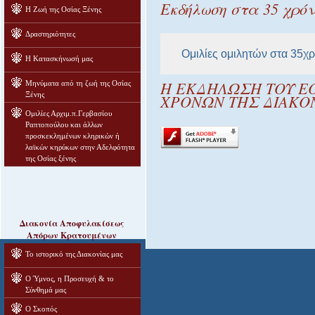
Εκδήλωση στα 35 χρόν
Η Ζωή της Οσίας Ξένης
Δραστηριότητες
Ομιλίες ομιλητών στα 35χρ
Η Κατασκήνωσή μας
Η ΕΚΔΗΛΩΣΗ ΤΟΥ Ε
Μηνύματα από τη ζωή της Οσίας
Ξένης
ΧΡΟΝΩΝ ΤΗΣ ΔΙΑΚΟ
Ομιλίες Αρχιμ.π.Γερβασίου
Ραπτοπούλου και άλλων
προσκεκλημένων κληρικών ή
λαϊκών κηρύκων στην Αδελφότητα
της Οσίας ξένης
Διακονία Αποφυλακίσεως
Απόρων Κρατουμένων
Το ιστορικό της Διακονίας μας
Ο Ύμνος, η Προσευχή & το
Σύνθημά μας
Ο Σκοπός