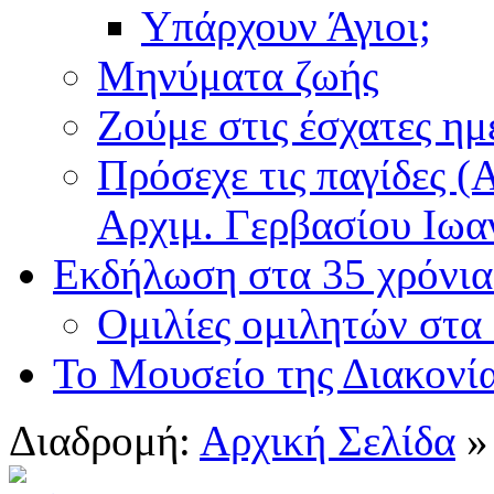
Υπάρχουν Άγιοι;
Μηνύματα ζωής
Ζούμε στις έσχατες ημ
Πρόσεχε τις παγίδες (
Αρχιμ. Γερβασίου Ιωα
Εκδήλωση στα 35 χρόνια 
Ομιλίες ομιλητών στα
Το Μουσείο της Διακονί
Διαδρομή:
Αρχική Σελίδα