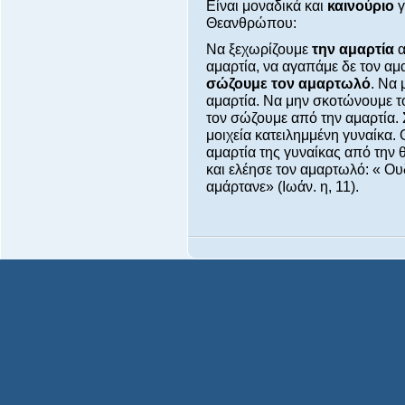
Είναι μοναδικά και
καινούριο
γ
Θεανθρώπου:
Να ξεχωρίζουμε
την αμαρτία
α
αμαρτία, να αγαπάμε δε τον αμ
σώζουμε τον αμαρτωλό
. Να 
αμαρτία. Να μην σκοτώνουμε το
τον σώζουμε από την αμαρτία. 
μοιχεία κατειλημμένη γυναίκα
αμαρτία της γυναίκας από την 
και ελέησε τον αμαρτωλό: « Ου
αμάρτανε» (Ιωάν. η, 11).