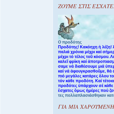
ΖΟΥΜΕ ΣΤΙΣ ΕΣΧΑΤΕ
Ο προδότης
Προδότης! Κακόηχη ἡ λέξη! 
παλιά χρόνια μέχρι καί σήμε
μέχρι τό τέλος τοῦ κόσμου. 
καλεῖ φρίκη καί ἀποτροπιασ
σαμε νά διαθέσουμε μιά ὑπε
καί νά ἀφουγκρασθοῦμε, θά 
πιό μεγάλες κατάρες ὅλου τ
τόν κάθε προδότη. Καί τέτοι
προδότες ὑπάρχουν σέ κάθε 
ἔσχατες ὅμως ἡμέρες πού ζο
τες πολλαπλασιάσθηκαν καταπ
ΓΙΑ ΜΙΑ ΧΑΡΟΥΜΕΝ