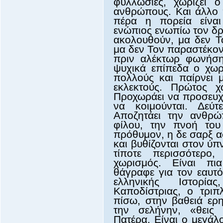
φυλλωσιές, χωρίζει 
ανθρώπους. Και άλλο 
πέρα η πορεία είναι
ενώπιος ενωπίω τον δρ
ακολουθούν, μα δεν Τ
μα δεν Τον παραστέκοντ
πριν αλέκτωρ φωνήση
ψυχικά επίπεδα ο χωρ
πολλούς και παίρνει μ
εκλεκτούς. Πρώτος 
Προχωράει να προσευχηθ
να κοιμούνται. Δεύτ
Αποζητάει την ανθρώ
φίλου, την πνοή το
πρόθυμον, η δε σαρξ α
και βυθίζονται στον ύπν
τίποτε περισσότερο
χωρισμός. Είναι πι
θάγραφε για τον εαυτ
ελληνικής Ιστορί
Καποδίστριας, ο τριπ
πίσω, στην βαθειά ερη
την σελήνην, «θεις
Πατέρα. Είναι ο μεγάλ