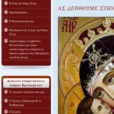
Η Ζωή της Οσίας Ξένης
ΑΣ ΔΕΗΘΟΥΜΕ ΣΤΗΝ 
Δραστηριότητες
Η Κατασκήνωσή μας
Μηνύματα από τη ζωή της Οσίας
Ξένης
Ομιλίες Αρχιμ.π.Γερβασίου
Ραπτοπούλου και άλλων
προσκεκλημένων κληρικών ή
λαϊκών κηρύκων στην Αδελφότητα
της Οσίας ξένης
Διακονία Αποφυλακίσεως
Απόρων Κρατουμένων
Το ιστορικό της Διακονίας μας
Ο Ύμνος, η Προσευχή & το
Σύνθημά μας
Ο Σκοπός