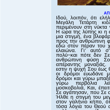
ΑΠ
Ιδού, λοιπόν, ότι ελή
Μεγάλη Τετάρτη κιό
περιμένουν στη νύκτα 
Η ώρα της λύπης κι η 
μια στιγμή, ένα βλεφά
προς την ανθρώπινη φύσ
εδώ στον πέραν του χ
ελαιώνα. Γι’ αυτό 
πολύ−και πότε δεν Σε
ανθρώπινη φύση Σου
απέραντης μοναξιάς
εστιν η ψυχή Σου έως 
οι δρόμοι ευωδάνε μ
δρόμοι και γύρω μπαξέ
γύρω περβόλια λε
μοσκοβολιά, Και, έπει
Σε αγάπησαν, που Σε α
Ήλθε η στιγμή του μεγ
στον γαλήνιο κήπο, ό
τόσα λόγια του Θεού α