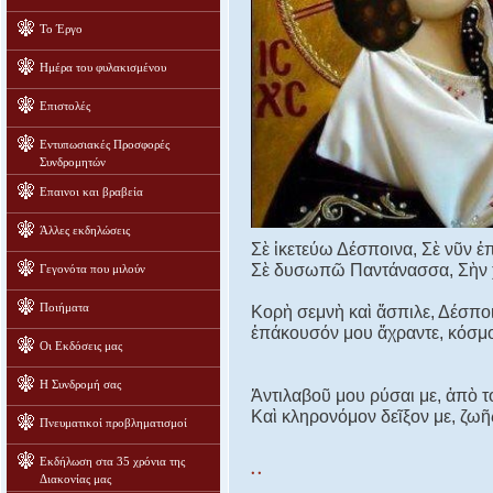
Το Έργο
Ημέρα του φυλακισμένου
Επιστολές
Εντυπωσιακές Προσφορές
Συνδρομητών
Επαινοι και βραβεία
Άλλες εκδηλώσεις
Σὲ ἱκετεύω Δέσποινα, Σὲ νῦν ἐ
Σὲ δυσωπῶ Παντάνασσα, Σὴν χ
Γεγονότα που μιλούν
Ποιήματα
Κορὴ σεμνὴ καὶ ἄσπιλε, Δέσπο
ἐπάκουσόν μου ἄχραντε, κόσμ
Οι Εκδόσεις μας
Η Συνδρομή σας
Ἀντιλαβοῦ μου ρύσαι με, ἀπὸ 
Καὶ κληρονόμον δεῖξον με, ζωῆ
Πνευματικοί προβληματισμοί
..
Εκδήλωση στα 35 χρόνια της
Διακονίας μας