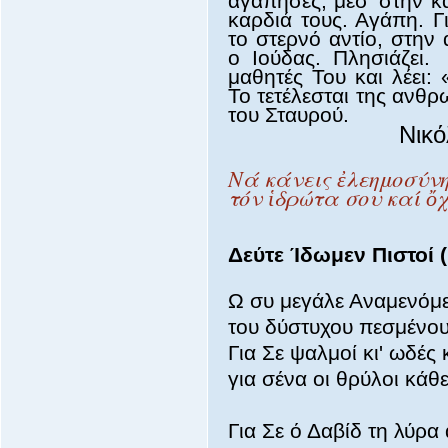
αγάπησες, μέσ’ στην κα
καρδιά τους. Αγάπη. Γι
το στερνό αντίο, στην 
ο Ιούδας. Πλησιάζει.
μαθητές Του και λέει:
Το τετέλεσται της ανθρω
του Σταυρού.
Νικό
Νά κάνεις ἐλεημοσύνη
τόν ἱδρώτα σου καί ὄχι
Δεύτε Ίδωμεν Πιστοί (
Ω συ μεγάλε Αναμενόμ
του δύστυχου πεσμένο
Για Σε ψαλμοί κι' ωδές 
για σένα οι θρύλοι κάθ
Για Σε ό Δαβίδ τη λύρα