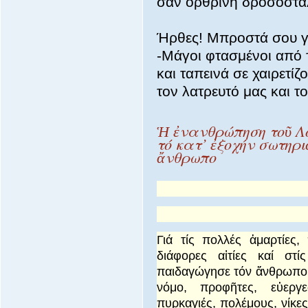
σαν ορθρινή δροσοστα
Ήρθες! Μπροστά σου γ
-Μάγοι φτασμένοι από τ
και ταπεινά σε χαιρετίζ
τον λατρευτό μας και τ
Ἡ ἐνανθρώπηση τοῦ Λ
τό κατ’ ἐξοχήν σωτηρ
ἄνθρωπο
Γιά τίς πολλές ἁμαρτίες
διάφορες αἰτίες καί στ
παιδαγώγησε τόν ἄνθρωπο 
νόμο, προφῆτες, εὐεργε
πυρκαγιές, πολέμους, νίκες