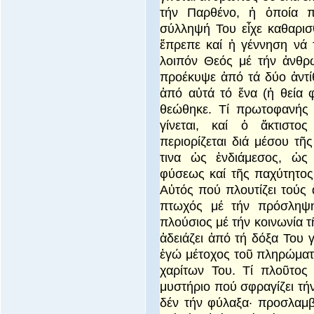
τήν Παρθένο, ἡ ὁποία 
σύλληψή Του εἶχε καθαρισθ
ἔπρεπε καί ἡ γέννηση νά τ
λοιπόν Θεός μέ τήν ἀνθρ
προέκυψε ἀπό τά δύο ἀντίθ
ἀπό αὐτά τό ἕνα (ἡ θεία 
θεώθηκε. Τί πρωτοφανής
γίνεται, καί ὁ ἄκτιστος
περιορίζεται διά μέσου τῆ
τινα ὡς ἐνδιάμεσος, ὡς
φύσεως καί τῆς παχύτητος
Αὐτός πού πλουτίζει τούς 
πτωχός μέ τήν πρόσληψη
πλούσιος μέ τήν κοινωνία τ
ἀδειάζει ἀπό τή δόξα Του γ
ἐγώ μέτοχος τοῦ πληρώματ
χαρίτων Του. Τί πλοῦτος 
μυστήριο πού σφραγίζει τή
δέν τήν φύλαξα· προσλαμβ