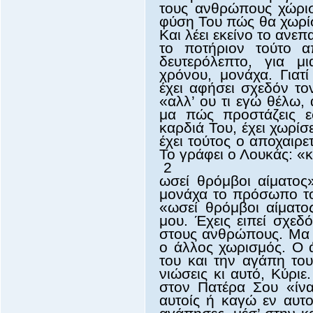
τους ανθρώπους χώρισ
φύση Του πώς θα χωρίσ
Και λέει εκείνο το αν
το ποτήριον τούτο 
δευτερόλεπτο, για μ
χρόνου, μονάχα. Γιατί
έχει αφήσει σχεδόν το
«αλλ’ ου τι εγώ θέλω, 
μα πώς προστάζεις ε
καρδιά Του, έχει χωρίσ
έχει τούτος ο αποχαιρε
Το γράφει ο Λουκάς: «κ
2
ωσεί θρόμβοι αίματος»
μονάχα το πρόσωπο το
«ωσεί θρόμβοι αίματος
μου. Έχεις ειπεί σχεδ
στους ανθρώπους. Μα τ
ο άλλος χωρισμός. Ο 
του και την αγάπη του
νιώσεις κι αυτό, Κύρι
στον Πατέρα Σου «ίν
αυτοίς ή καγώ εν αυτο