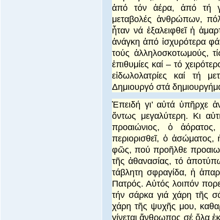
ἀπό τόν ἀέρα, ἀπό τή γ
μεταβολές ἀνθρώπων, πόλ
ἦταν νά ἐξαλειφθεῖ ἡ ἁμαρ
ἀνάγκη ἀπό ἰσχυρότερα φάρ
τούς ἀλληλοσκοτωμούς, τίς
ἐπιθυμίες καί – τό χειρότε
εἰδωλολατρίες καί τή μ
Δημιουργό στά δημιουργήμ
Ἐπειδή γι’ αὐτά ὑπῆρχε ἀ
ὄντως μεγαλύτερη.
Κι αὐ
προαιώνιος, ὁ ἀόρατος
περιορισθεῖ, ὁ ­ἀσώματος,
φῶς, πού προῆλθε προαιων
τῆς ἀθανασίας, τό ἀποτύπ
τάβλητη σφραγίδα, ἡ ἀπαρ
Πατρός. Αὐτός λοιπόν πορε
τήν σάρκα γιά χάρη τῆς σ
χάρη τῆς ψυχῆς μου, καθαρ
γίνεται ἄνθρωπος σέ ὅλα ἐ