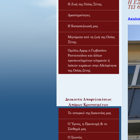
Η Ε
Η Ζωή της Οσίας Ξένης
ΤΩ 
Δραστηριότητες
Ακολου
Η Κατασκήνωσή μας
Μηνύματα από τη ζωή της Οσίας
Ξένης
Ομιλίες Αρχιμ.π.Γερβασίου
Ραπτοπούλου και άλλων
προσκεκλημένων κληρικών ή
λαϊκών κηρύκων στην Αδελφότητα
της Οσίας ξένης
Διακονία Αποφυλακίσεως
Απόρων Κρατουμένων
Το ιστορικό της Διακονίας μας
Ο Ύμνος, η Προσευχή & το
Σύνθημά μας
Ο Σκοπός