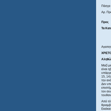
Πάσχα
Αρ. Πρ
Προς
Τα Κατ
Αγαπητ
ΧΡΙΣΤ
Α
ληθ
ώ
Μαζί μ
είναι 
υπάρχε
15, 14)
την αν
Δεν υπ
επιστή
τον συ
τουθαν
Από τό
θριαμβ
Εκείκα