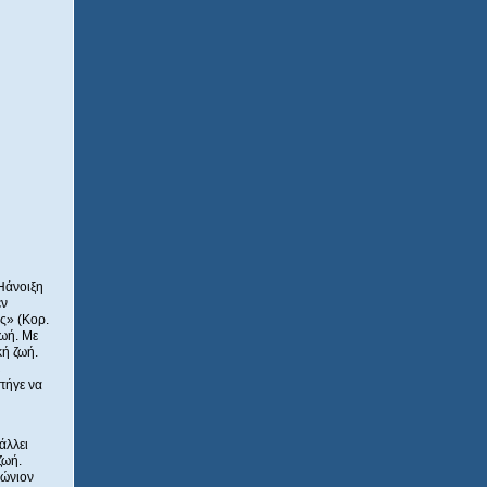
 Ηάνοιξη
εν
ς» (Κορ.
ζωή. Με
κή ζωή.
πήγε να
άλλει
ζωή.
ἰώνιον