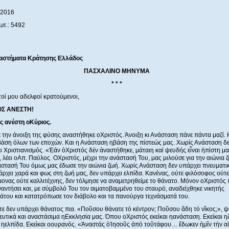
 2016
ωτ.: 5492
αστήματα Κράτησης Ελλάδος
ΠΑΣΧΑΛΙΝΟ ΜΗΝΥΜΑ
* * *
οί μου αδελφοί κρατούμενοι,
ΟΣ ΑΝΕΣΤΗ!
ς
α
νέστη
ο
Κύριος.
ε την άνοιξη της φύσης αναστήθηκε οΧριστός. Άνοιξη κι Ανάσταση πάνε πάντα μαζί.
ηβάση όλων των εποχών. Και η Ανάσταση ηβάση της πίστεώς μας. Χωρίς Ανάσταση δ
ι Χριστιανισμός. «Ἐάν ὁΧριστός δέν ἀναστήθηκε, μάταιη καί ψευδής εἶναι ἡπίστη μα
, λέει οΑπ. Παύλος. ΟΧριστός, μέχρι την ανάστασή Του, μας μιλούσε για την αιώνια 
άστασή Του όμως μας έδωσε την αιώνια ζωή. Χωρίς Ανάσταση δεν υπάρχει πνευματι
άρχει χαρά και φως στη ζωή μας, δεν υπάρχει ελπίδα. Κανένας, ούτε φιλόσοφος ούτε
μονας ούτε καλλιτέχνης, δεν τόλμησε να αναμετρηθείμε το θάνατο. Μόνον οΧριστός 
ναντήσει και, με σύμβολό Του τον αιματοβαμμένο του σταυρό, αναδείχθηκε νικητής
άτου και κατατρόπωσε τον διάβολο και τα πανούργα τεχνάσματά του.
τε δεν υπάρχει θάνατος πια. «Ποῦσου θάνατε τό κέντρον; Ποῦσου ἅδη τό νῖκος;», ψ
ευτικά και αναστάσιμα ηΕκκλησία μας. Όπου οΧριστός εκείκαι ηανάσταση. Εκείκαι η
ι ηελπίδα. Εκείκαι οουρανός. «Ἀναστάς ὁἸησοῦς ἀπό τοῦτάφου… ἔδωκεν ἡμῖν τήν α