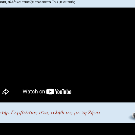
ια, αλλά και ταυτίζει τον εαυτό Του με αυτούς.
τήρ Γερβάσιος στις αλήθειες με τη Ζήνα