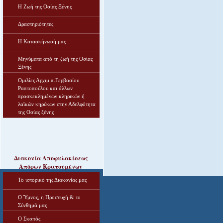
Η Ζωή της Οσίας Ξένης
Δραστηριότητες
Η Κατασκήνωσή μας
Μηνύματα από τη ζωή της Οσίας
Ξένης
Ομιλίες Αρχιμ.π.Γερβασίου
Ραπτοπούλου και άλλων
προσκεκλημένων κληρικών ή
λαϊκών κηρύκων στην Αδελφότητα
της Οσίας ξένης
Διακονία Αποφυλακίσεως
Απόρων Κρατουμένων
Το ιστορικό της Διακονίας μας
Ο Ύμνος, η Προσευχή & το
Σύνθημά μας
Ο Σκοπός