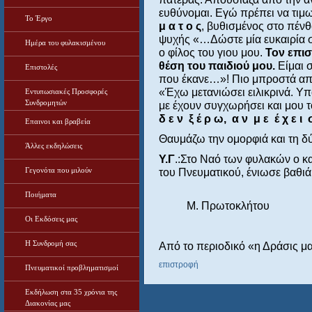
ευθύνομαι. Εγώ πρέπει να τι
Το Έργο
μ α τ ο ς
, βυθισμένος στο πέν
ψυχής «…Δώστε μία ευκαιρία 
Ημέρα του φυλακισμένου
ο φίλος του γιου μου.
Τον επισ
θέση του παιδιού μου.
Είμαι σ
Επιστολές
που έκανε…»! Πιο μπροστά από τ
«Έχω μετανιώσει ειλικρινά. Υ
Εντυπωσιακές Προσφορές
Συνδρομητών
με έχουν συγχωρήσει και μου 
δ ε ν ξ έ ρ ω, α ν μ ε έ χ ε ι
Επαινοι και βραβεία
Θαυμάζω την ομορφιά και τη δ
Άλλες εκδηλώσεις
Υ.Γ
.:Στο Ναό των φυλακών ο κ
Γεγονότα που μιλούν
του Πνευματικού, ένιωσε βαθιά
Ποιήματα
Μ. Πρωτοκλήτου
Οι Εκδόσεις μας
Η Συνδρομή σας
Από το περιοδικό «η Δράσις 
επιστροφή
Πνευματικοί προβληματισμοί
Εκδήλωση στα 35 χρόνια της
Διακονίας μας