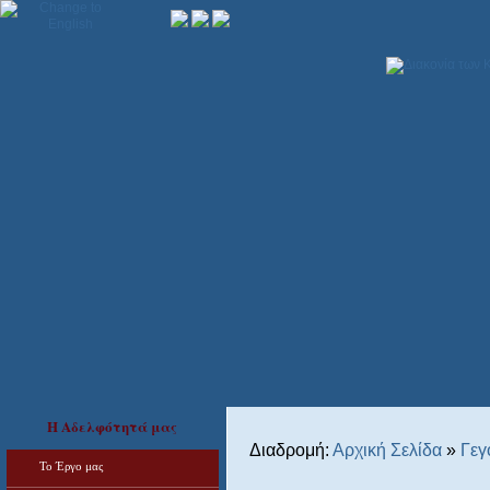
Η Αδελφότητά μας
Διαδρομή:
Αρχική Σελίδα
»
Γεγ
Το Έργο μας