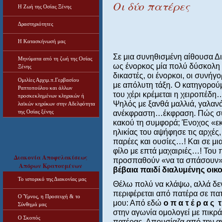
Οι δύο πατέρες
Η Ζωή της Οσίας Ξένης
Δραστηριότητες
Η Κατασκήνωσή μας
Σε μια συνηθισμένη αίθουσα 
Μηνύματα από τη ζωή της Οσίας
ως ένορκος μία πολύ δύσκολη 
Ξένης
δικαστές, οι ένορκοι, οι συνήγο
Ομιλίες Αρχιμ.π.Γερβασίου
με απόλυτη τάξη. Ο κατηγορούμ
Ραπτοπούλου και άλλων
του χέρι κρέμεται η χειροπέδη
προσκεκλημένων κληρικών ή
Ψηλός με ξανθά μαλλιά, γαλαν
λαϊκών κηρύκων στην Αδελφότητα
της Οσίας ξένης
ανέκφραστη…έκφραση. Πώς συνδ
κακού τη συμφορά; Ένοχος «εκ 
ηλικίας του αψήφησε τις αρχές,
παρέες και ουσίες…! Και σε μι
φίλο με επτά μαχαιριές…! Του 
Διακονία Αποφυλακίσεως
προσπαθούν «να τα σπάσουν»
Απόρων Κρατουμένων
βέβαια παιδί διαλυμένης οι
Το ιστορικό της Διακονίας μας
Θέλω πολύ να κλάψω, αλλά δεν 
περιφέρεται από πατέρα σε πα
Ο Ύμνος, η Προσευχή & το
μου: Από εδώ
ο π α τ έ ρ α ς 
Σύνθημά μας
στην αγωνία ομολογεί με πικ
Ο Σκοπός
πατέρας. Απουσίαζα από την α