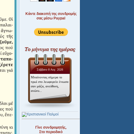
Κάντε διακοπή της συνδρομής
σας μέσω Paypal
Σάββατο 8 Αυγ. 2026
Μπαίνοντας σήμερα το
πρωί στο λεωφορείο ένιωσα
σαν μάζα, ανεύθυνη,
ανώνυ...
Γίνε συνδρομητής,
Στο περιοδικό