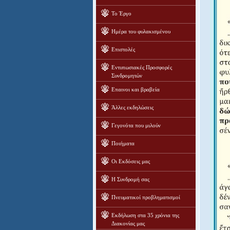
Το Έργο
Ημέρα του φυλακισμένου
Επιστολές
Εντυπωσιακές Προσφορές
Συνδρομητών
Επαινοι και βραβεία
Άλλες εκδηλώσεις
Γεγονότα που μιλούν
Ποιήματα
Οι Εκδόσεις μας
Η Συνδρομή σας
Πνευματικοί προβληματισμοί
Εκδήλωση στα 35 χρόνια της
Διακονίας μας