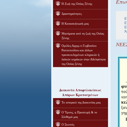
Επισ
Η Ζωή της Οσίας Ξένης
Δραστηριότητες
Ε
Ε
Η Κατασκήνωσή μας
Ε
Ά
Μηνύματα από τη ζωή της Οσίας
Ξένης
ΝΕΕ
Ομιλίες Αρχιμ.π.Γερβασίου
Ραπτοπούλου και άλλων
προσκεκλημένων κληρικών ή
λαϊκών κηρύκων στην Αδελφότητα
της Οσίας ξένης
Διακονία Αποφυλακίσεως
Απόρων Κρατουμένων
Το ιστορικό της Διακονίας μας
Ο Ύμνος, η Προσευχή & το
Σύνθημά μας
Ο Σκοπός