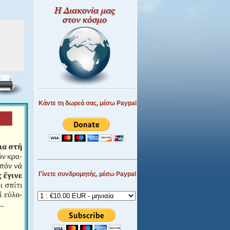
Κάντε τη δωρεά σας, μέσω Paypal
Γίνετε συνδρομητής, μέσω Paypal